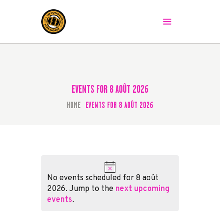
LES VOYAGEURS SANS BAGAGE
Le spectacle peut commencer !
ACCUEIL
LA COMPAGNIE
EVENTS FOR 8 AOÛT 2026
LES SPECTACLES
AGENDA
HOME
EVENTS FOR 8 AOÛT 2026
PRESSE
LA BAGAGERIE
CONTACT
Notice
No events scheduled for 8 août
2026. Jump to the
next upcoming
events
.