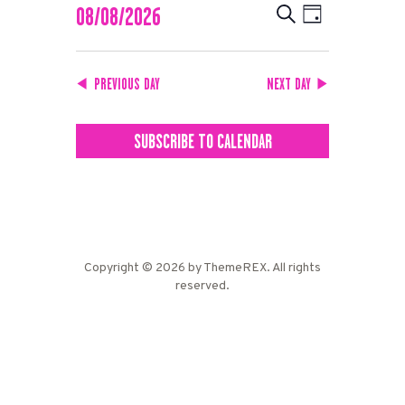
EVENTS
EVENT
08/08/2026
SEARCH
DAY
VIEWS
SEARCH
Select
date.
NAVIGATION
AND
PREVIOUS DAY
NEXT DAY
VIEWS
NAVIGATION
SUBSCRIBE TO CALENDAR
Copyright © 2026 by ThemeREX. All rights
reserved.