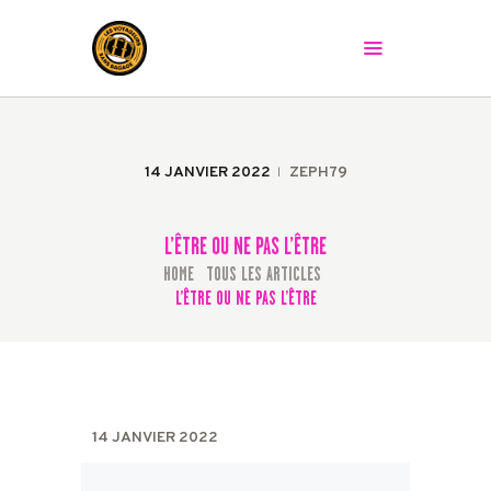
LES VOYAGEURS SANS BAGAGE
Le spectacle peut commencer !
ACCUEIL
LA COMPAGNIE
14 JANVIER 2022
ZEPH79
LES SPECTACLES
AGENDA
L’ÊTRE OU NE PAS L’ÊTRE
PRESSE
HOME
TOUS LES ARTICLES
...
LA BAGAGERIE
L’ÊTRE OU NE PAS L’ÊTRE
CONTACT
14 JANVIER 2022