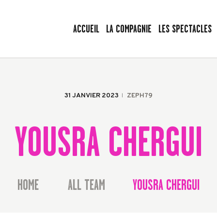
ACCUEIL
ACCUEIL
LA COMPAGNIE
LES SPECTACLES
LA COMPAGNIE
LES VOYAGEURS SANS BAGAGE
LES SPECTACLES
Le spectacle peut commencer !
AGENDA
31 JANVIER 2023
ZEPH79
PRESSE
YOUSRA CHERGUI
LA BAGAGERIE
CONTACT
HOME
ALL TEAM
YOUSRA CHERGUI
...