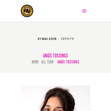
LES VOYAGEURS SANS BAGAGE
Le spectacle peut commencer !
ACCUEIL
LA COMPAGNIE
21 MAI 2018
ZEPH79
LES SPECTACLES
AGENDA
ANAÏS TOSSINGS
PRESSE
HOME
ALL TEAM
ANAÏS TOSSINGS
...
LA BAGAGERIE
CONTACT