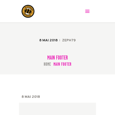
LES VOYAGEURS SANS BAGAGE
Le spectacle peut commencer !
ACCUEIL
LA COMPAGNIE
8 MAI 2018
ZEPH79
LES SPECTACLES
AGENDA
MAIN FOOTER
PRESSE
HOME
MAIN FOOTER
LA BAGAGERIE
CONTACT
8 MAI 2018