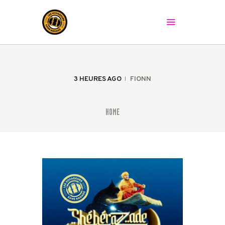
LES VOYAGEURS SANS BAGAGE
Le spectacle peut commencer !
ACCUEIL
LA COMPAGNIE
3 HEURES AGO
FIONN
LES SPECTACLES
AGENDA
HOME
PRESSE
LA BAGAGERIE
CONTACT