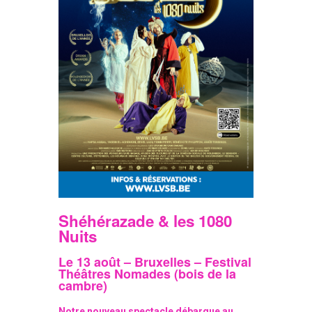
Shéhérazade & les 1080
Nuits
Le 13 août – Bruxelles – Festival
Théâtres Nomades (bois de la
cambre)
Notre nouveau spectacle débarque au