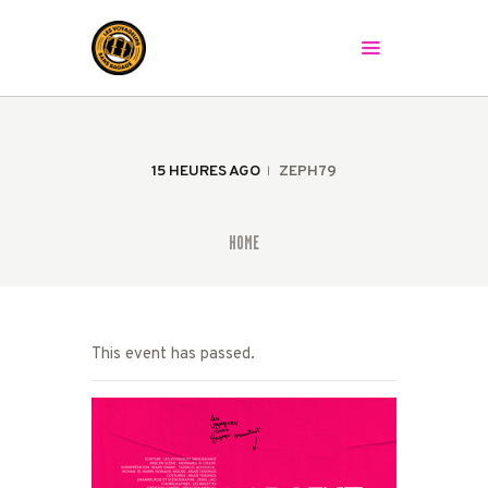
LES VOYAGEURS SANS BAGAGE
Le spectacle peut commencer !
ACCUEIL
LA COMPAGNIE
15 HEURES AGO
ZEPH79
LES SPECTACLES
AGENDA
HOME
PRESSE
LA BAGAGERIE
CONTACT
This event has passed.