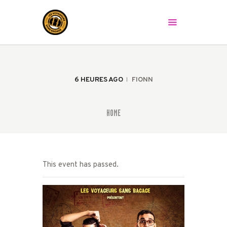
LES VOYAGEURS SANS BAGAGE
Le spectacle peut commencer !
ACCUEIL
LA COMPAGNIE
6 HEURES AGO
FIONN
LES SPECTACLES
AGENDA
HOME
PRESSE
LA BAGAGERIE
CONTACT
This event has passed.