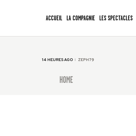
ACCUEIL
ACCUEIL
LA COMPAGNIE
LES SPECTACLES
LA COMPAGNIE
LES VOYAGEURS SANS BAGAGE
LES SPECTACLES
Le spectacle peut commencer !
AGENDA
14 HEURES AGO
ZEPH79
PRESSE
HOME
LA BAGAGERIE
CONTACT