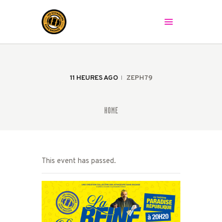
LES VOYAGEURS SANS BAGAGE
Le spectacle peut commencer !
ACCUEIL
LA COMPAGNIE
11 HEURES AGO
ZEPH79
LES SPECTACLES
AGENDA
HOME
PRESSE
LA BAGAGERIE
CONTACT
This event has passed.