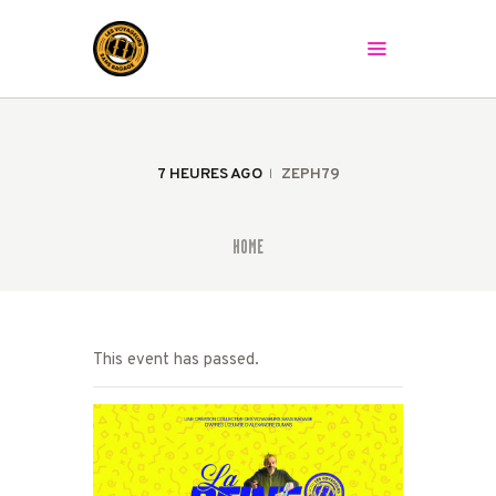
LES VOYAGEURS SANS BAGAGE
Le spectacle peut commencer !
ACCUEIL
LA COMPAGNIE
7 HEURES AGO
ZEPH79
LES SPECTACLES
AGENDA
HOME
PRESSE
LA BAGAGERIE
CONTACT
This event has passed.